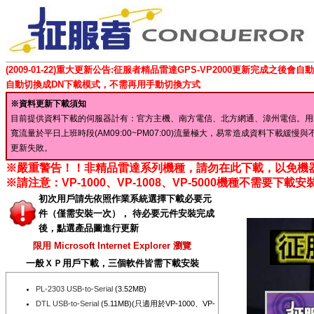
(2009-01-22)重大更新公告:征服者精品雷達GPS-VP2000更新完成
自動切換成DN下載模式，不需再用手動切換方式
※資料更新下載須知
目前提供資料下載的伺服器計有：官方主機、南方電信、北方網通、漳州電信。用
寬流量於平日上班時段(AM09:00~PM07:00)流量極大，易常造成資料下
更新失敗。
※嚴重警告！！非精品雷達系列機種，請勿在此下載，以免機
※請注意：VP-1000、VP-1008、VP-5000機種不需要下載安裝 PL-
初次用戶請先依照作業系統選擇下載必要元
件（僅需安裝一次）， 待必要元件安裝完成
後，點選產品圖進行更新
限用 Microsoft Internet Explorer 瀏覽
一般ＸＰ用戶下載，三個軟件皆需下載安裝
PL-2303 USB-to-Serial
(3.52MB)
DTL USB-to-Serial
(5.11MB)(只適用於VP-1000、VP-