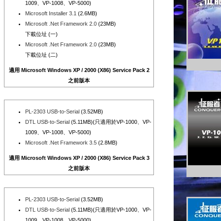
1009、VP-1008、VP-5000)
Microsoft Installer 3.1
(2.6MB)
Microsoft .Net Framework 2.0
(23MB)
下載位址 (一)
Microsoft .Net Framework 2.0
(23MB)
下載位址 (二)
適用 Microsoft Windows XP / 2000 (X86) Service Pack 2
之前版本
PL-2303 USB-to-Serial
(3.52MB)
DTL USB-to-Serial
(5.11MB)(只適用於VP-1000、VP-
1009、VP-1008、VP-5000)
Microsoft .Net Framework 3.5
(2.8MB)
適用 Microsoft Windows XP / 2000 (X86) Service Pack 3
之前版本
PL-2303 USB-to-Serial
(3.52MB)
DTL USB-to-Serial
(5.11MB)(只適用於VP-1000、VP-
1009、VP-1008、VP-5000)